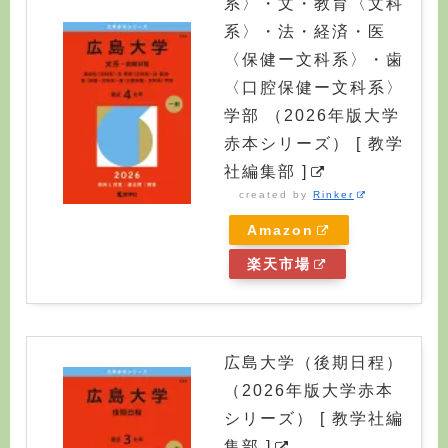
系〉・文・教育〈文科
系〉・法・経済・医
〈保健ー文科系〉・歯
〈口腔保健ー文科系〉
学部 （2026年版大学
赤本シリーズ） [ 教学
社編集部 ]
created by
Rinker
Amazon
楽天市場
広島大学（後期日程）
（2026年版大学赤本
シリーズ） [ 教学社編
集部 ]