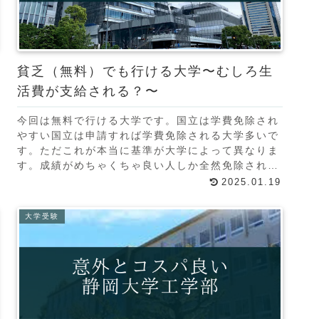
貧乏（無料）でも行ける大学〜むしろ生
活費が支給される？〜
今回は無料で行ける大学です。国立は学費免除され
やすい国立は申請すれば学費免除される大学多いで
す。ただこれが本当に基準が大学によって異なりま
す。成績がめちゃくちゃ良い人しか全然免除されな
い大学もあるし、親の所得が少なかったら簡単に免
2025.01.19
除される大
大学受験