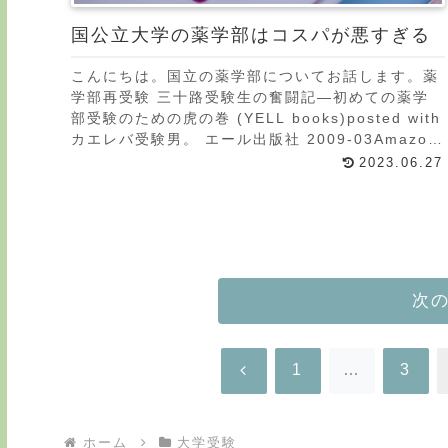
国公立大学の薬学部はコスパが悪すぎる
こんにちは。国立の薬学部についてお話します。薬
学部再受験 三十路受験生の奮闘記―初めての薬学
部受験のための虎の巻 (YELL books)posted with
カエレバ受験男。 エール出版社 2009-03Amazon
で購入楽天市場で購入
2023.06.27
次
前
1
…
3
へ
ホーム
大学受験