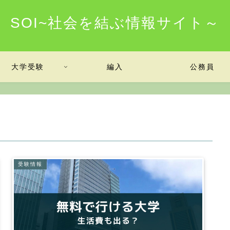
SOI~社会を結ぶ情報サイト～
大学受験
編入
公務員
受験情報