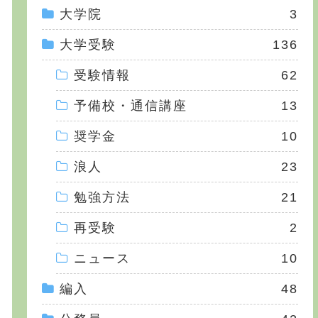
大学院
3
大学受験
136
受験情報
62
予備校・通信講座
13
奨学金
10
浪人
23
勉強方法
21
再受験
2
ニュース
10
編入
48