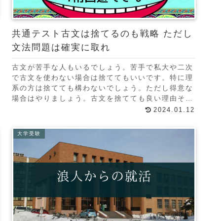
共通テスト古文は捨てるのも戦略 ただし
文法問題は確実に取れ
古文が苦手な人もいるでしょう。苦手で私大や二次
で古文を使わない場合は捨ててもいいです。特に理
系の方は捨てても構わないでしょう。ただし得意な
場合はやりましょう。古文を捨てても良い理由そこ
まで配点が高くない古文の配点は900点中50点にし
2024.01.12
か過ぎ
大学受験