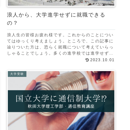
浪人から、大学進学せずに就職できる
の？
浪人生の皆様お疲れ様です。これからのことについ
てはゆっくり考えましょう。ところで、この記事に
辿りついた方は、恐らく就職について考えていらっ
しゃることでしょう。多くの進学校では進学せず
に、就職している人がいないので、就職がないと思
2023.10.01
っているでし
大学受験