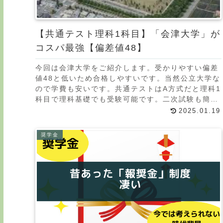
【共通テスト理科1科目】「会津大学」が
コスパ最強【偏差値48】
今回は会津大学をご紹介します。受かりやすい偏差
値48と低いため合格しやすいです。当然公立大学な
ので学費も安いです。共通テストはA方式だと理科1
科目で理科基礎でも受験可能です。二次試験も簡単
な数学と英語のみです。共通テスト失敗した方、ど
2025.01.19
うして
奨学金