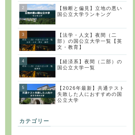
【独断と偏見】立地の悪い
国公立大学ランキング
【法学・人文】夜間（二
部）の国公立大学一覧【英
文・教育】
【経済系】夜間（二部）の
国公立大学一覧
【2026年最新】共通テスト
失敗した人におすすめの国
公立大学
カテゴリー