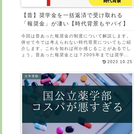
【昔】奨学金を一括返済で受け取れる
「報奨金」が凄い【時代背景もヤバイ】
今回は昔あった報奨金の制度について解説します。
併せて今では考えられない時代背景についてもご紹
介します。これを知れば何か感じることがあるでし
ょう。昔あった報奨金とは？2005年までは奨学金
を一気に全額繰上返還したら、報奨金が貰えまし
2023.10.25
た。199
大学受験