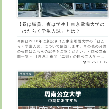
【昼は職員、夜は学生】東京電機大学の
「はたらく学生入試」とは？
今回は2018年に新設された東京電機大学の「はた
らく学生入試」について解説します。その他の分野
の夜間はこちらの記事をご覧ください。＜国公立夜
間一覧＞ 【理系】夜間（二部）の国公立大学一覧
【経済系】夜間（二部）の国公立大学一覧 【法
2025.01.19
学・人文
受験情報