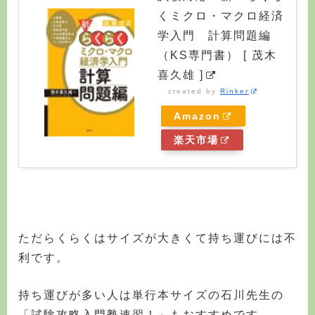
くミクロ・マクロ経済
学入門 計算問題編
（KS専門書） [ 茂木
喜久雄 ]
created by
Rinker
Amazon
楽天市場
ただらくらくはサイズが大きくて持ち運びには不
利です。
持ち運びが多い人は単行本サイズの石川先生の
「試験攻略入門塾速習！」もおすすめです。