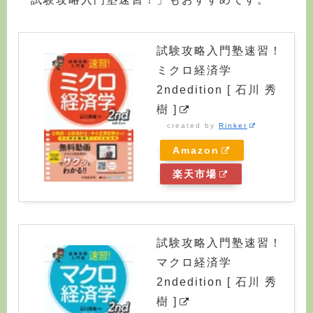
試験攻略入門塾速習！
ミクロ経済学
2ndedition [ 石川 秀
樹 ]
created by
Rinker
Amazon
楽天市場
試験攻略入門塾速習！
マクロ経済学
2ndedition [ 石川 秀
樹 ]