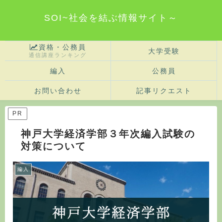
SOI~社会を結ぶ情報サイト～
資格・公務員
大学受験
通信講座ランキング
編入
公務員
お問い合わせ
記事リクエスト
PR
神戸大学経済学部３年次編入試験の
対策について
編入