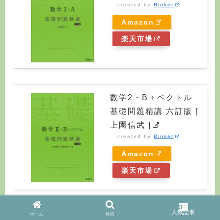
created by
Rinker
Amazon
楽天市場
数学2・B＋ベクトル
基礎問題精講 六訂版 [
上園信武 ]
created by
Rinker
Amazon
楽天市場
ホーム
検索
数学3・C 基礎問題精