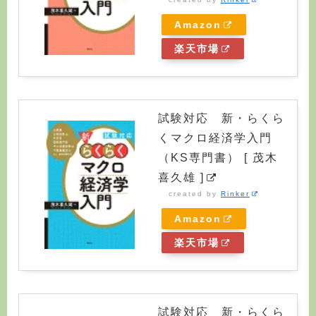
Amazon
楽天市場
試験対応 新・らくら
くマクロ経済学入門
（KS専門書） [ 茂木
喜久雄 ]
created by
Rinker
Amazon
楽天市場
試験対応 新・らくら