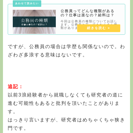
法的には特別区や都庁は地方公務員
ではありません。
公務員ってどんな種類がある
の？仕事は楽なの？給料は？
今回は公務員の種類についてお話し
ます。公務員と言ってもたくさん種
類があります。国のお役人さんから
市役所の職員、消防士や警察官や学
校の先生、準公務員といった扱いに
なりますが、大学職員や独立行政法
人の仕事があります。仕事は楽なの
もあれば非常に大
ですが、公務員の場合は学歴も関係ないので。わ
ざわざ多浪する意味はないです。
追記：
以前3浪経験者から就職しなくても研究者の道に
進む可能性もあると批判を頂いたことがありま
す。
はっきり言いますが、研究者はめちゃくちゃ狭き
門です。