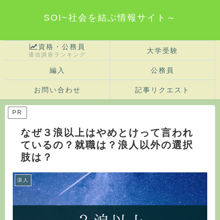
SOI~社会を結ぶ情報サイト～
資格・公務員
大学受験
通信講座ランキング
編入
公務員
お問い合わせ
記事リクエスト
PR
なぜ３浪以上はやめとけって言われ
ているの？就職は？浪人以外の選択
肢は？
浪人