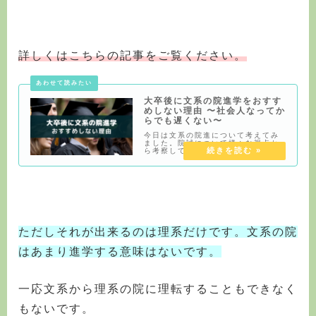
詳しくはこちらの記事をご覧ください。
大卒後に文系の院進学をおすす
めしない理由 〜社会人なってか
らでも遅くない〜
今日は文系の院進について考えてみ
ました。院試について様々な視点か
ら考察してみました。
(adsbygoogle =
window.adsbygoogle ||
[]).push({});文系から院は墓場文系
の院進はメリットがほぼないこれは
一
ただしそれが出来るのは理系だけです。文系の院
はあまり進学する意味はないです。
一応文系から理系の院に理転することもできなく
もないです。