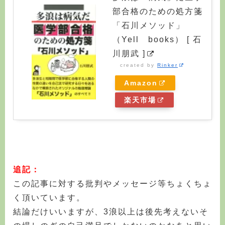
部合格のための処方箋
「石川メソッド」
（Yell books） [ 石
川朋武 ]
created by
Rinker
Amazon
楽天市場
追記：
この記事に対する批判やメッセージ等ちょくちょ
く頂いています。
結論だけいいますが、3浪以上は後先考えないそ