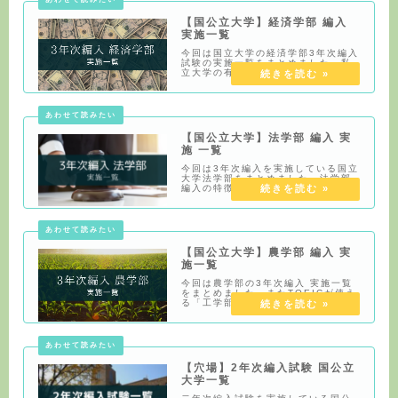
部 編
【国公立大学】経済学部 編入
実施一覧
今回は国立大学の経済学部3年次編入
試験の実施一覧をまとめました。私
立大学の有名大学についてはこちら
の記事でまとめています。経済学部
編入の特徴入試時期は秋が多い経済
学部いうか文系編入ではほとんどの
大学は秋に日程が組まれています。2
年次の後期は
【国公立大学】法学部 編入 実
施 一覧
今回は3年次編入を実施している国立
大学法学部をまとめました。法学部
編入の特徴入試時期は秋が多い法学
部いうか文系編入はほとんどの大学
は秋に日程が組まれています。2年次
の後期は在籍大学の講義を休まざる
えないことが多いことを頭に入れま
しょう。地方
【国公立大学】農学部 編入 実
施一覧
今回は農学部の3年次編入 実施一覧
をまとめました。またTOEICが使え
る「工学部」や「理学部」などはこ
ちらの記事でまとめています。農学
部編入の特徴理転可能結論から言う
と、文学部から農学部に理転した方
も実際にいらっしゃいます。編入の
目的は学ぶ
【穴場】2年次編入試験 国公立
大学一覧