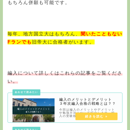
もちろん併願も可能です。
毎年、地方国立大はもちろん、
聞いたこともない
Fランでも
旧帝大に合格者がいます。
編入について詳しくはこれらの記事をご覧くださ
い。
編入のメリットとデメリット
３年次編入合格の戦略とは？？
今回は編入のメリットやデメリット
や勉強方法について紹介します。編
入の受験校については学科別にこち
らでまとめています。＜国公立編入
一覧＞ 【穴場】2年次編入試験 国公
立大学一覧 【国公立大学】経済学部
編入 実施一覧 【国公立大学】農学