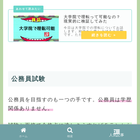
大学院で理転って可能なの？
現実的に検証してみた
今日は大学院での理転についてお話
します。結論から申し上げると可能
です。ただいろいろ制約等ありま
す。2021年7月8日追記：2017年に
記事を書いてからほとんど更新して
いませんでした。今では理転につい
ての情報が増えたので改めて更新し
ました。基
公務員試験
公務員を目指すのも一つの手です。
公務員は学歴
関係ありません。
試験と面接で合格点に達しさえすればＦランから
でも公務員になれます。
ホーム
検索