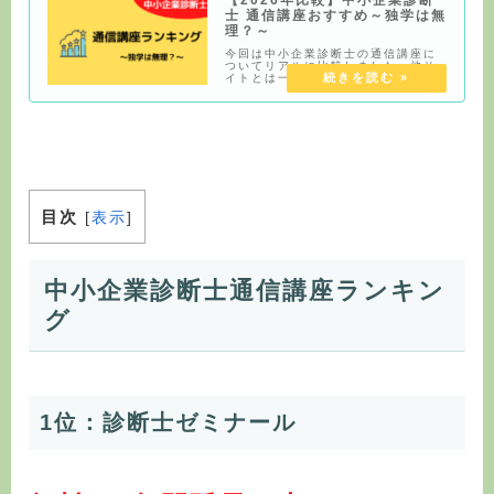
士 通信講座おすすめ～独学は無
理？～
今回は中小企業診断士の通信講座に
ついてリアルに比較しました。他サ
イトとは一味違う比較になっていま
す。また最後に独学についてのコラ
ムも書いてあるので、最後までご覧
ください。中小企業診断士の通信講
座の選び方1年で合格は現実的ではな
い1次と2次を
目次
[
表示
]
中小企業診断士通信講座ランキン
グ
1位：診断士ゼミナール