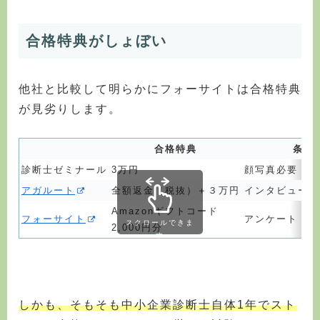
合格特典がしょぼい
他社と比較して明らかにフォーサイトは合格特典
が見劣りします。
合格特典
条件
診断士ゼミナール
3万円
顔写真必要
アガルート
全額返金（税抜）＋３万円
インタビュー
Amazonギフトコード
フォーサイト
アンケート・合
スクロールできま
2,000円分
す
しかも、そもそも中小企業診断士自体1年でスト