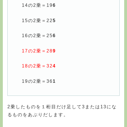
14の2乗＝19
6
15の2乗＝22
5
16の2乗＝25
6
17の2乗＝28
9
18の2乗＝32
4
19の2乗＝36
1
2乗したものを１桁目だけ足して3または13にな
るものをあぶりだします。