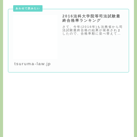
2016法科大学院等司法試験最
終合格率ランキング
さて、今年(2016年)も法務省から司
法試験最終合格の結果が発表されま
したので、合格率順に並べ替えてみ
ました。…
tsuruma-law.jp