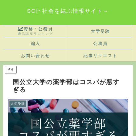
SOI~社会を結ぶ情報サイト～
資格・公務員
大学受験
通信講座ランキング
編入
公務員
お問い合わせ
記事リクエスト
PR
国公立大学の薬学部はコスパが悪す
ぎる
大学受験