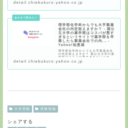
定取れますか？引用「就職先があま
detail.chiebukuro.yahoo.co.jp
り良くない」 ・薬学部を卒業したら
製薬会社での内定は貰いやすいで
す。しかし、それは理学部や工学部
の化学系からでも
理学部化学科からでも大手製薬
会社の内定狙えますか？ - 国公
立大学の薬学部はコスパが悪す
ぎるというサイトで薬学部を卒
業したら製薬会社での内... -
Yahoo!知恵袋
理学部化学科からでも大手製薬会社
の内定狙えますか？ 国公立大学の薬
学部はコスパが悪すぎるというサイ
トで薬学部を卒業したら製薬会社で
detail.chiebukuro.yahoo.co.jp
の内定は貰いやすいらしいですけ
ど。 狙うだけなら誰でもできます。
製薬会社に入るのに、薬剤師免許は
いらないですか
大学受験
受験情報
シェアする