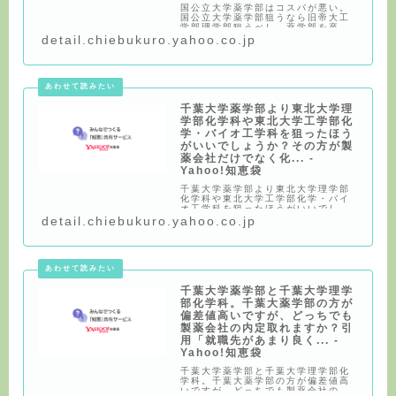
国公立大学薬学部はコスパが悪い。
国公立大学薬学部狙うなら旧帝大工
学部理学部狙うべし。薬学部を卒業
したら製薬会社での内定は貰いやす
detail.chiebukuro.yahoo.co.jp
いが理学部や工学部の化学系からで
も狙える。これは本当ですか？ 引用
「難易度が高すぎる」・国公立大学
の薬学部は異常
千葉大学薬学部より東北大学理
学部化学科や東北大学工学部化
学・バイオ工学科を狙ったほう
がいいでしょうか？その方が製
薬会社だけでなく化... -
Yahoo!知恵袋
千葉大学薬学部より東北大学理学部
化学科や東北大学工学部化学・バイ
オ工学科を狙ったほうがいいでしょ
うか？その方が製薬会社だけでなく
detail.chiebukuro.yahoo.co.jp
化学系の会社からの内定ももらえる
ので。 薬学部を卒業したら製薬会社
での内定は貰いやすいが理学部や工
学部の化学系か
千葉大学薬学部と千葉大学理学
部化学科。千葉大薬学部の方が
偏差値高いですが、どっちでも
製薬会社の内定取れますか？引
用「就職先があまり良く... -
Yahoo!知恵袋
千葉大学薬学部と千葉大学理学部化
学科。千葉大薬学部の方が偏差値高
いですが、どっちでも製薬会社の内