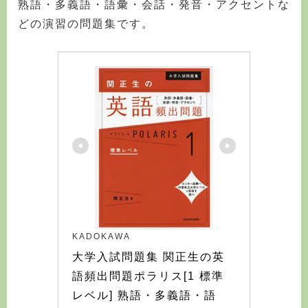
熟語・多義語・語彙・会話・発音・アクセントな
どの演習の問題集です。
KADOKAWA
大学入試問題集 関正生の英
語頻出問題ポラリス[1 標準
レベル] 熟語・多義語・語