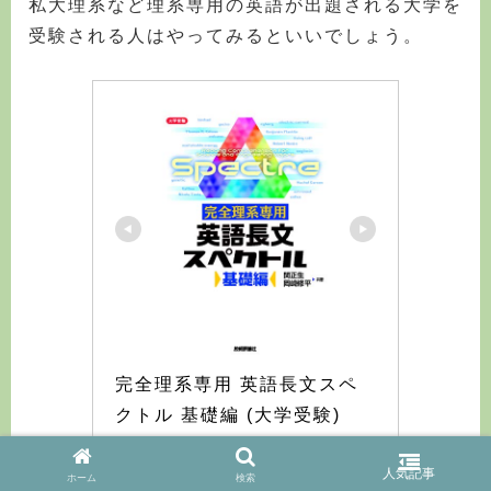
私大理系など理系専用の英語が出題される大学を
受験される人はやってみるといいでしょう。
完全理系専用 英語長文スペ
クトル 基礎編 (大学受験)
Amazonで見る
ホーム
検索