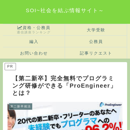
SOI~社会を結ぶ情報サイト～
資格・公務員
大学受験
通信講座ランキング
編入
公務員
お問い合わせ
記事リクエスト
PR
【第二新卒】完全無料でプログラミ
ング研修ができる「ProEngineer」
とは？
第二新卒就活