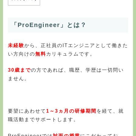
「ProEngineer」とは？
未経験
から、正社員のITエンジニアとして働きた
い方向けの
無料
カリキュラムです。
30歳まで
の方であれば、職歴、学歴は一切問い
ません。
要望にあわせて
1～3ヵ月の研修期間
を経て、就
職活動までサポートします。
ProEngineerでは
対面の授業
にこだわってお