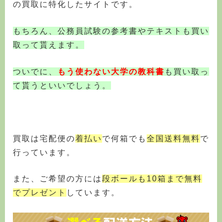
の買取に特化したサイトです。
もちろん、公務員試験の参考書やテキストも買い
取って貰えます。
ついでに、
もう使わない大学の教科書
も買い取っ
て貰うといいでしょう。
買取は宅配便の
着払い
で何箱でも
全国送料無料
で
行っています。
また、ご希望の方には
段ボールも10箱まで無料
でプレゼント
しています。