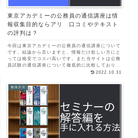
東京アカデミーの公務員の通信講座は情
報収集目的ならアリ 口コミやテキスト
の評判は？
今回は東京アカデミーの公務員の通信講座について
です。結論から言いますと、情報だけ欲しい方にと
っては格安でコスパ高いです。また当サイトは公務
員試験の通信講座について徹底的に比較しておりま
す。講座一覧入会金込みの価格です。 行政職実践
2022.10.31
コース：8
勉強方法