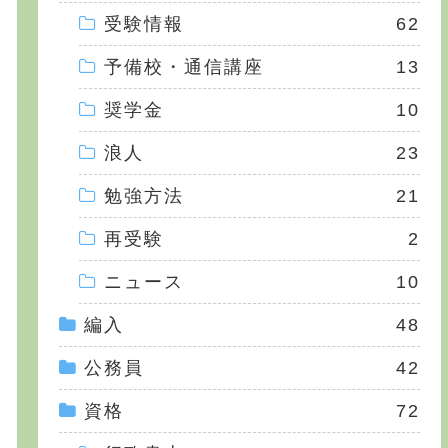
受験情報
62
予備校・通信講座
13
奨学金
10
浪人
23
勉強方法
21
再受験
2
ニュース
10
編入
48
公務員
42
資格
72