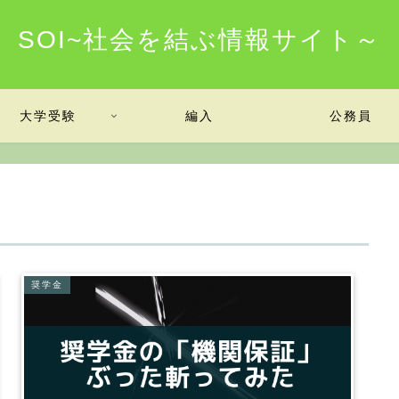
SOI~社会を結ぶ情報サイト～
大学受験
編入
公務員
奨学金