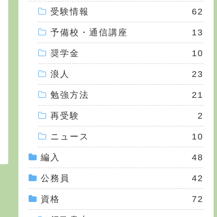
受験情報
62
予備校・通信講座
13
奨学金
10
浪人
23
勉強方法
21
再受験
2
ニュース
10
編入
48
公務員
42
資格
72