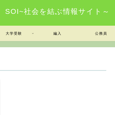
SOI~社会を結ぶ情報サイト～
大学受験
編入
公務員